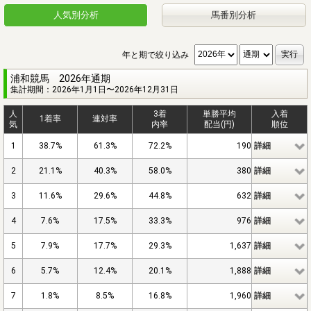
人気別分析
馬番別分析
年と期で絞り込み
浦和競馬 2026年通期
集計期間：2026年1月1日〜2026年12月31日
人
3着
単勝平均
入着
1着率
連対率
気
内率
配当(円)
順位
1
38.7%
61.3%
72.2%
190
詳細
2
21.1%
40.3%
58.0%
380
詳細
3
11.6%
29.6%
44.8%
632
詳細
4
7.6%
17.5%
33.3%
976
詳細
5
7.9%
17.7%
29.3%
1,637
詳細
6
5.7%
12.4%
20.1%
1,888
詳細
7
1.8%
8.5%
16.8%
1,960
詳細