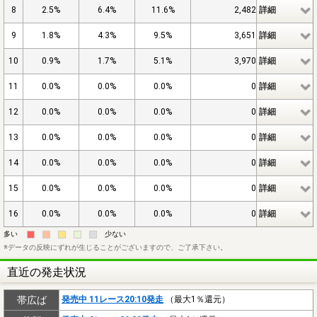
8
2.5%
6.4%
11.6%
2,482
詳細
9
1.8%
4.3%
9.5%
3,651
詳細
10
0.9%
1.7%
5.1%
3,970
詳細
11
0.0%
0.0%
0.0%
0
詳細
12
0.0%
0.0%
0.0%
0
詳細
13
0.0%
0.0%
0.0%
0
詳細
14
0.0%
0.0%
0.0%
0
詳細
15
0.0%
0.0%
0.0%
0
詳細
16
0.0%
0.0%
0.0%
0
詳細
多い
odds1
odds2
odds3
odds4
odds5
少ない
※データの反映にずれが生じることがございますので、ご了承下さい。
直近の発走状況
帯広ば
発売中 11レース20:10発走
（最大1％還元）