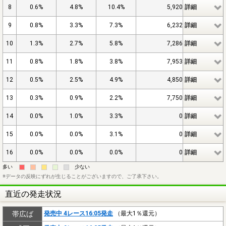
8
0.6%
4.8%
10.4%
5,920
詳細
9
0.8%
3.3%
7.3%
6,232
詳細
10
1.3%
2.7%
5.8%
7,286
詳細
11
0.8%
1.8%
3.8%
7,953
詳細
12
0.5%
2.5%
4.9%
4,850
詳細
13
0.3%
0.9%
2.2%
7,750
詳細
14
0.0%
1.0%
3.3%
0
詳細
15
0.0%
0.0%
3.1%
0
詳細
16
0.0%
0.0%
0.0%
0
詳細
多い
odds1
odds2
odds3
odds4
odds5
少ない
※データの反映にずれが生じることがございますので、ご了承下さい。
直近の発走状況
帯広ば
発売中 4レース16:05発走
（最大1％還元）