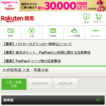
楽天競馬
通知
馬券カゴ
投票
入金
出馬表
レース映像
メニュー
【重要】パスキーログインの一時停止について
【重要】楽天ポイント、PayPayのご利用に関する注意事項
【重要】PayPayチャージ時の注意事項
大井競馬場 人気・馬番分析
人気・馬番
リーディング
ランキング
分析
競馬場