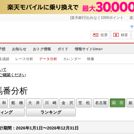
[楽天銀行]もれなく1000ポイント
楽
サ
投票
精算
予想
お知らせ
おトク情報
ガイド
情報サイトUma+
走成績
レース分析
データ分析
カレンダー
映像
いて
ご確認ください
馬番分析
 和
船 橋
大 井
川 崎
金 沢
笠 松
名古屋
園 田
姫
ィング
ランキング
計期間：2026年1月1日〜2026年12月31日