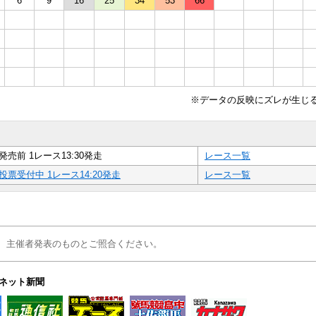
6
9
16
25
34
53
66
※データの反映にズレが生じ
発売前 1レース13:30発走
レース一覧
投票受付中 1レース14:20発走
レース一覧
、主催者発表のものとご照合ください。
ネット新聞