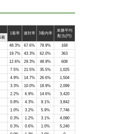
単勝平均
1着率
連対率
3着内率
配当(円)
6着
48.3%
67.6%
78.9%
168
19.7%
43.3%
62.0%
363
12.6%
29.3%
48.9%
608
7.5%
21.5%
35.5%
1,025
4.9%
14.7%
26.6%
1,504
3.3%
10.0%
18.9%
2,099
2.2%
6.9%
14.6%
3,420
0.8%
4.3%
9.1%
3,842
1.0%
3.2%
5.9%
7,746
0.3%
1.2%
3.1%
4,090
0.3%
0.6%
1.0%
5,240