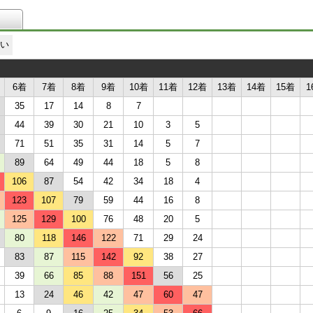
い
6着
7着
8着
9着
10着
11着
12着
13着
14着
15着
1
35
17
14
8
7
44
39
30
21
10
3
5
71
51
35
31
14
5
7
89
64
49
44
18
5
8
106
87
54
42
34
18
4
123
107
79
59
44
16
8
125
129
100
76
48
20
5
80
118
146
122
71
29
24
83
87
115
142
92
38
27
39
66
85
88
151
56
25
13
24
46
42
47
60
47