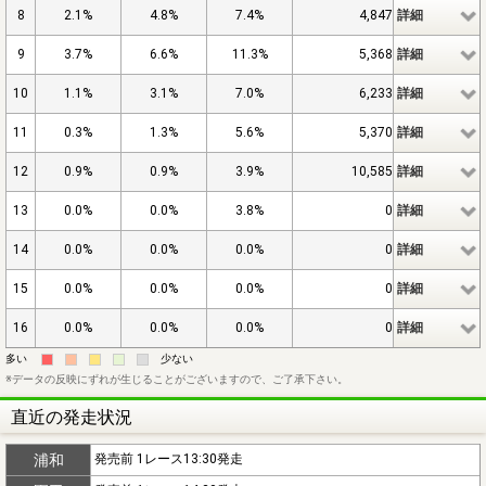
8
2.1%
4.8%
7.4%
4,847
詳細
9
3.7%
6.6%
11.3%
5,368
詳細
10
1.1%
3.1%
7.0%
6,233
詳細
11
0.3%
1.3%
5.6%
5,370
詳細
12
0.9%
0.9%
3.9%
10,585
詳細
13
0.0%
0.0%
3.8%
0
詳細
14
0.0%
0.0%
0.0%
0
詳細
15
0.0%
0.0%
0.0%
0
詳細
16
0.0%
0.0%
0.0%
0
詳細
多い
odds1
odds2
odds3
odds4
odds5
少ない
※データの反映にずれが生じることがございますので、ご了承下さい。
直近の発走状況
浦和
発売前 1レース13:30発走