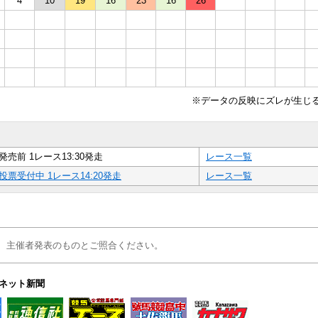
4
10
19
16
23
16
26
※データの反映にズレが生じ
発売前 1レース13:30発走
レース一覧
投票受付中 1レース14:20発走
レース一覧
、主催者発表のものとご照合ください。
ネット新聞