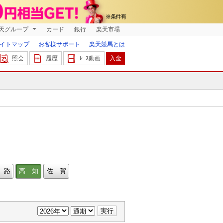
天グループ
カード
銀行
楽天市場
イトマップ
お客様サポート
楽天競馬とは
照会
履歴
ﾚｰｽ動画
入金
 路
高 知
佐 賀
実行