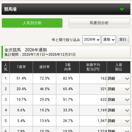
競馬場
人気別分析
馬番別分析
年と期で絞り込み
金沢競馬 2026年通期
集計期間：2026年1月1日〜2026年12月31日
人
3着
単勝平均
入着
1着率
連対率
気
内率
配当(円)
順位
1
51.4%
72.3%
82.9%
162
詳細
2
20.4%
46.5%
65.4%
321
詳細
3
10.7%
29.0%
51.7%
632
詳細
4
6.6%
19.2%
33.3%
1,169
詳細
5
5.4%
13.6%
26.7%
1,567
詳細
6
2.8%
10.3%
19.0%
2,074
詳細