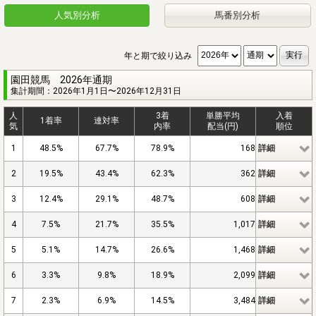
人気別分析
馬番別分析
年と期で絞り込み
園田競馬 2026年通期
集計期間：2026年1月1日〜2026年12月31日
人
3着
単勝平均
入着
1着率
連対率
気
内率
配当(円)
順位
1
48.5%
67.7%
78.9%
168
詳細
2
19.5%
43.4%
62.3%
362
詳細
3
12.4%
29.1%
48.7%
608
詳細
4
7.5%
21.7%
35.5%
1,017
詳細
5
5.1%
14.7%
26.6%
1,468
詳細
6
3.3%
9.8%
18.9%
2,099
詳細
7
2.3%
6.9%
14.5%
3,484
詳細