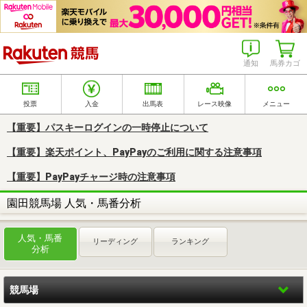
楽天競馬
通知
馬券カゴ
投票
入金
出馬表
レース映像
メニュー
【重要】パスキーログインの一時停止について
【重要】楽天ポイント、PayPayのご利用に関する注意事項
【重要】PayPayチャージ時の注意事項
園田競馬場 人気・馬番分析
人気・馬番
リーディング
ランキング
分析
競馬場