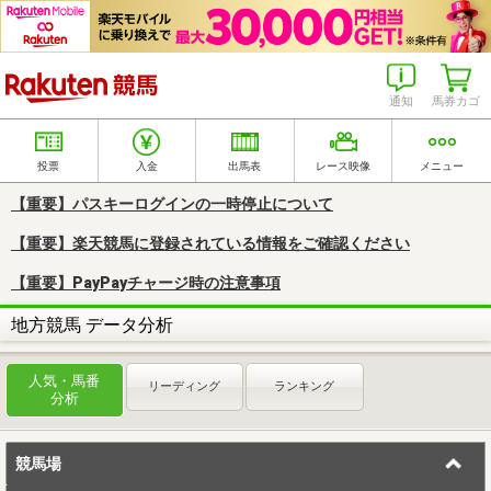
楽天競馬
通知
馬券カゴ
投票
入金
出馬表
レース映像
メニュー
【重要】パスキーログインの一時停止について
【重要】楽天競馬に登録されている情報をご確認ください
【重要】PayPayチャージ時の注意事項
地方競馬 データ分析
人気・馬番
リーディング
ランキング
分析
競馬場