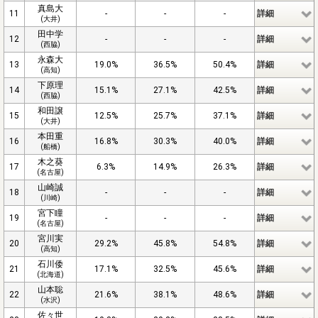
真島大
11
-
-
-
詳細
(大井)
田中学
12
-
-
-
詳細
(西脇)
永森大
13
19.0%
36.5%
50.4%
詳細
(高知)
下原理
14
15.1%
27.1%
42.5%
詳細
(西脇)
和田譲
15
12.5%
25.7%
37.1%
詳細
(大井)
本田重
16
16.8%
30.3%
40.0%
詳細
(船橋)
木之葵
17
6.3%
14.9%
26.3%
詳細
(名古屋)
山崎誠
18
-
-
-
詳細
(川崎)
宮下瞳
19
-
-
-
詳細
(名古屋)
宮川実
20
29.2%
45.8%
54.8%
詳細
(高知)
石川倭
21
17.1%
32.5%
45.6%
詳細
(北海道)
山本聡
22
21.6%
38.1%
48.6%
詳細
(水沢)
佐々世