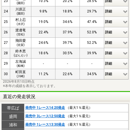
23
10.3%
20.2%
28.5%
詳細
(園田)
川原正
24
9.8%
18.8%
29.7%
詳細
(園田)
村上忍
25
19.0%
34.6%
47.4%
詳細
(水沢)
渡邊竜
26
22.4%
37.9%
52.0%
詳細
(笠松)
飛田愛
27
24.6%
39.7%
52.2%
詳細
(佐賀)
鈴木恵
28
18.6%
30.5%
39.9%
詳細
(ばんえい)
左海誠
29
-
-
-
詳細
(船橋)
町田直
30
11.2%
22.6%
34.5%
詳細
(川崎)
2026年8月10日時点
※本年の成績を表示しております。
直近の発走状況
帯広ば
発売中 1レース14:20発走
（最大1％還元）
盛岡
発売中 3レース12:50発走
（最大1％還元）
浦和
発売中 1レース13:30発走
（最大1％還元）