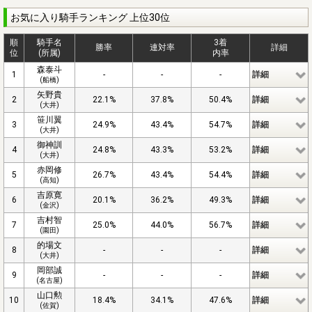
お気に入り騎手ランキング 上位30位
順
騎手名
3着
勝率
連対率
詳細
位
(所属)
内率
森泰斗
1
-
-
-
詳細
(船橋)
矢野貴
2
22.1%
37.8%
50.4%
詳細
(大井)
笹川翼
3
24.9%
43.4%
54.7%
詳細
(大井)
御神訓
4
24.8%
43.3%
53.2%
詳細
(大井)
赤岡修
5
26.7%
43.4%
54.4%
詳細
(高知)
吉原寛
6
20.1%
36.2%
49.3%
詳細
(金沢)
吉村智
7
25.0%
44.0%
56.7%
詳細
(園田)
的場文
8
-
-
-
詳細
(大井)
岡部誠
9
-
-
-
詳細
(名古屋)
山口勲
10
18.4%
34.1%
47.6%
詳細
(佐賀)