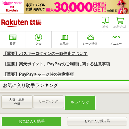
楽天競馬
通知
馬券カゴ
投票
入金
出馬表
レース映像
メニュー
【重要】パスキーログインの一時停止について
【重要】楽天ポイント、PayPayのご利用に関する注意事項
【重要】PayPayチャージ時の注意事項
お気に入り騎手ランキング
人気・馬番
リーディング
ランキング
分析
お気に入り騎手
お気に入り競走馬