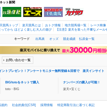
ネット新聞
天競馬トップ
楽天競馬とは
おトク情報
地方競馬場一覧
レース映像
なってから ほどよく楽しむ大人の遊び
【注意】楽天を装った不審なメールや
キーワード
出馬表
オッズ
競走成績
払戻金一覧
お問い合わせ一覧
ポイントプレゼント！アンケートモニター無料登録＆回答で 楽天インサイト
BIG/totoをネットで購入
ナンバーズの購入が可能！
toto・BIG
楽天×宝くじ
馬規約
社会的責任[CSR]
採用情報
特定商取引法に基づく表記