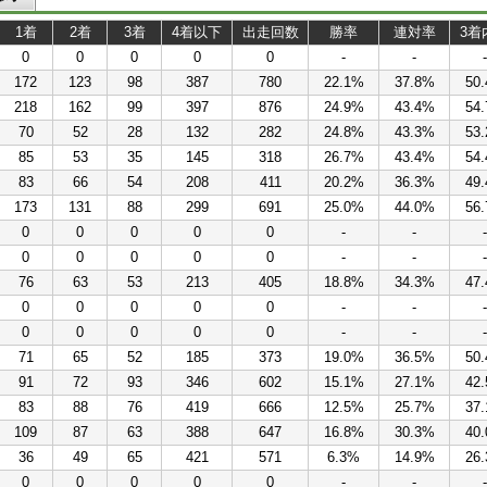
1着
2着
3着
4着以下
出走回数
勝率
連対率
3着
0
0
0
0
0
-
-
-
172
123
98
387
780
22.1%
37.8%
50
218
162
99
397
876
24.9%
43.4%
54
70
52
28
132
282
24.8%
43.3%
53
85
53
35
145
318
26.7%
43.4%
54
83
66
54
208
411
20.2%
36.3%
49
173
131
88
299
691
25.0%
44.0%
56
0
0
0
0
0
-
-
-
0
0
0
0
0
-
-
-
76
63
53
213
405
18.8%
34.3%
47
0
0
0
0
0
-
-
-
0
0
0
0
0
-
-
-
71
65
52
185
373
19.0%
36.5%
50
91
72
93
346
602
15.1%
27.1%
42
83
88
76
419
666
12.5%
25.7%
37
109
87
63
388
647
16.8%
30.3%
40
36
49
65
421
571
6.3%
14.9%
26
0
0
0
0
0
-
-
-