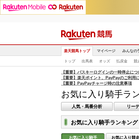
楽天競馬トップ
マイページ
みんなの
トップ
出馬表
オッズ
払戻金
競
【重要】パスキーログインの一時停止につ
【重要】楽天ポイント、PayPayのご利用
【重要】PayPayチャージ時の注意事項
お気に入り騎手ラ
人気・馬番分析
リー
お気に入り騎手ランキング 
お気に入り騎手
お気に入り競