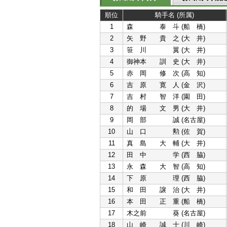
順位
騎手名 (所属)
1
森 泰 斗 (船 橋)
2
矢 野 貴 之 (大 井)
3
笹 川 翼 (大 井)
4
御神本 訓 史 (大 井)
5
赤 岡 修 次 (高 知)
6
吉 原 寛 人 (金 沢)
7
吉 村 智 洋 (園 田)
8
的 場 文 男 (大 井)
9
岡 部 誠 (名古屋)
10
山 口 勲 (佐 賀)
11
真 島 大 輔 (大 井)
12
田 中 学 (西 脇)
13
永 森 大 智 (高 知)
14
下 原 理 (西 脇)
15
和 田 譲 治 (大 井)
16
本 田 正 重 (船 橋)
17
木之前 葵 (名古屋)
18
山 崎 誠 士 (川 崎)