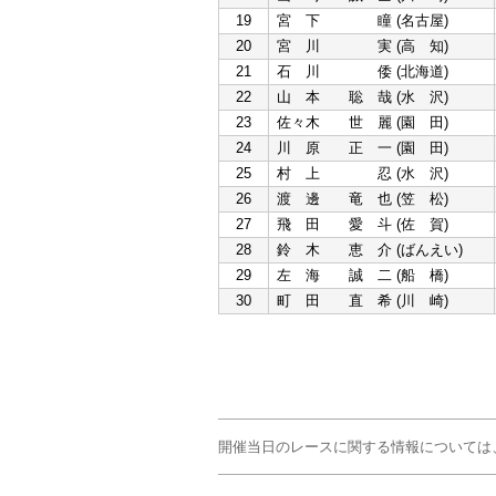
19
宮 下 瞳 (名古屋)
20
宮 川 実 (高 知)
21
石 川 倭 (北海道)
22
山 本 聡 哉 (水 沢)
23
佐々木 世 麗 (園 田)
24
川 原 正 一 (園 田)
25
村 上 忍 (水 沢)
26
渡 邊 竜 也 (笠 松)
27
飛 田 愛 斗 (佐 賀)
28
鈴 木 恵 介 (ばんえい)
29
左 海 誠 二 (船 橋)
30
町 田 直 希 (川 崎)
開催当日のレースに関する情報については