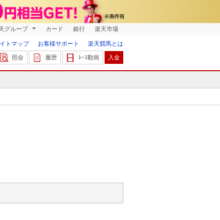
天グループ
カード
銀行
楽天市場
イトマップ
お客様サポート
楽天競馬とは
照会
履歴
ﾚｰｽ動画
入金