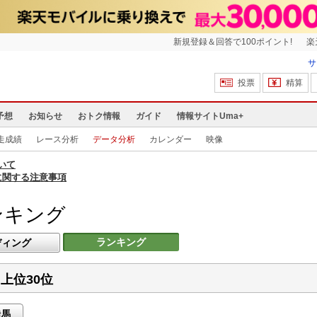
新規登録＆回答で100ポイント!
楽
サ
投票
精算
予想
お知らせ
おトク情報
ガイド
情報サイトUma+
走成績
レース分析
データ分析
カレンダー
映像
いて
に関する注意事項
ンキング
ランキング
ディング
上位30位
走馬