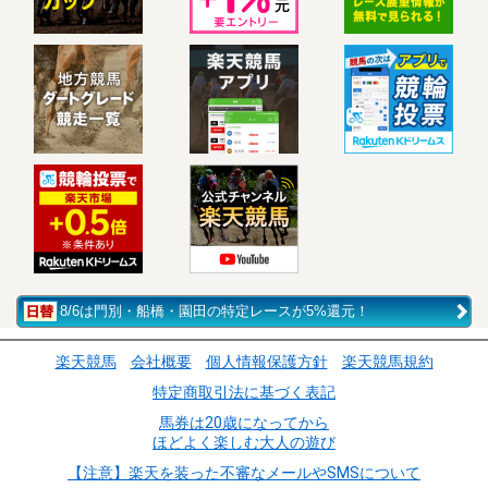
8/6は門別・船橋・園田の特定レースが5%還元！
楽天競馬
会社概要
個人情報保護方針
楽天競馬規約
特定商取引法に基づく表記
馬券は20歳になってから
ほどよく楽しむ大人の遊び
【注意】楽天を装った不審なメールやSMSについて