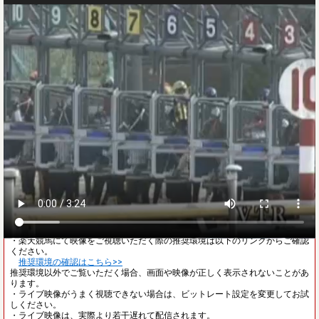
ご注意
・レース映像が見られない方は以下のリンクをご確認ください。
レース映像が見られない方はこちら>>
・レース開始前は、他場の映像が流れることがあります。
・楽天競馬にて映像をご視聴いただく際の推奨環境は以下のリンクからご確認
ください。
推奨環境の確認はこちら>>
推奨環境以外でご覧いただく場合、画面や映像が正しく表示されないことがあ
ります。
・ライブ映像がうまく視聴できない場合は、ビットレート設定を変更してお試
しください。
・ライブ映像は、実際より若干遅れて配信されます。