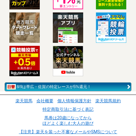
8/9は帯広・佐賀の特定レースが5%還元！
楽天競馬
会社概要
個人情報保護方針
楽天競馬規約
特定商取引法に基づく表記
馬券は20歳になってから
ほどよく楽しむ大人の遊び
【注意】楽天を装った不審なメールやSMSについて