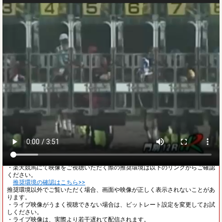
ご注意
・レース映像が見られない方は以下のリンクをご確認ください。
レース映像が見られない方はこちら>>
・レース開始前は、他場の映像が流れることがあります。
・楽天競馬にて映像をご視聴いただく際の推奨環境は以下のリンクからご確認
ください。
推奨環境の確認はこちら>>
推奨環境以外でご覧いただく場合、画面や映像が正しく表示されないことがあ
ります。
・ライブ映像がうまく視聴できない場合は、ビットレート設定を変更してお試
しください。
・ライブ映像は、実際より若干遅れて配信されます。