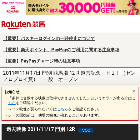
楽天競馬
【重要】パスキーログインの一時停止について
【重要】楽天ポイント、PayPayのご利用に関する注意事項
【重要】PayPayチャージ時の注意事項
2011年11月17日 門別 競馬場 12 R 道営記念〔Ｈ１〕（ゼン
ノロブロイ賞） 一般 オープン
お知らせ
・「条件に合致する映像は取得できませんでした」というエラーが出る方は
こ
ちら
をご確認ください。
・レース映像が見られない方は
こちら
をご確認ください。
・レース開始前は、他場の映像が流れることがあります。
過去映像 2011/11/17 門別 12R