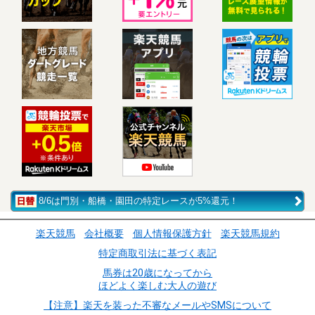
8/6は門別・船橋・園田の特定レースが5%還元！
楽天競馬
会社概要
個人情報保護方針
楽天競馬規約
特定商取引法に基づく表記
馬券は20歳になってから
ほどよく楽しむ大人の遊び
【注意】楽天を装った不審なメールやSMSについて