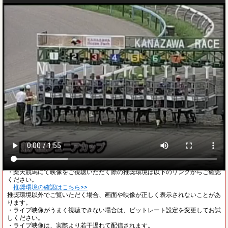
ご注意
・レース映像が見られない方は以下のリンクをご確認ください。
レース映像が見られない方はこちら>>
・レース開始前は、他場の映像が流れることがあります。
・楽天競馬にて映像をご視聴いただく際の推奨環境は以下のリンクからご確認
ください。
推奨環境の確認はこちら>>
推奨環境以外でご覧いただく場合、画面や映像が正しく表示されないことがあ
ります。
・ライブ映像がうまく視聴できない場合は、ビットレート設定を変更してお試
しください。
・ライブ映像は、実際より若干遅れて配信されます。