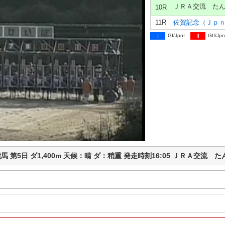
ＪＲＡ交流 た
10R
11R
佐賀記念（Ｊｐ
I
GI/JpnI
II
GII/Jpn
 佐賀競馬 第5日 ダ1,400m 天候：晴 ダ：稍重 発走時刻16:05 ＪＲＡ