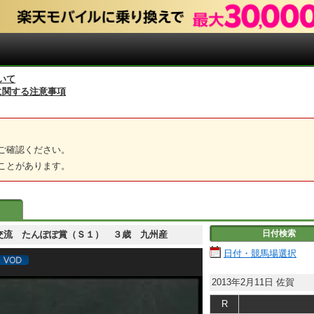
いて
に関する注意事項
ご確認ください。
ことがあります。
日付検索
 ＪＲＡ交流 たんぽぽ賞（Ｓ１） ３歳 九州産
日付・競馬場選択
2013年2月11日
佐賀
R