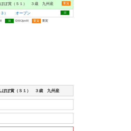
んぽぽ賞（Ｓ１） ３歳 九州産
重賞
ｎ３） オープン
III
II
III
GIII/JpnIII
重賞
重賞
交流 たんぽぽ賞（Ｓ１） ３歳 九州産