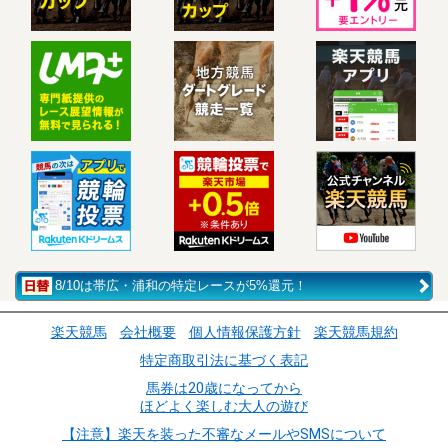
8/10は帯広・浦和の特定レースが5%還元！
楽天競馬
会社概要
個人情報保護方針
楽天競馬規約
特定商取引法に基づく表記
馬券は20歳になってから
ほどよく楽しむ大人の遊び
【注意】楽天を装った不審なメールやSMSについて