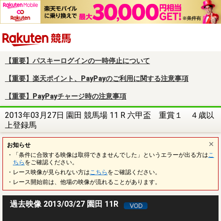
楽天競馬
【重要】パスキーログインの一時停止について
【重要】楽天ポイント、PayPayのご利用に関する注意事項
【重要】PayPayチャージ時の注意事項
2013年03月27日 園田 競馬場 11 R 六甲盃 重賞１ ４歳以
上登録馬
お知らせ
・「条件に合致する映像は取得できませんでした」というエラーが出る方は
こ
ちら
をご確認ください。
・レース映像が見られない方は
こちら
をご確認ください。
・レース開始前は、他場の映像が流れることがあります。
過去映像 2013/03/27 園田 11R