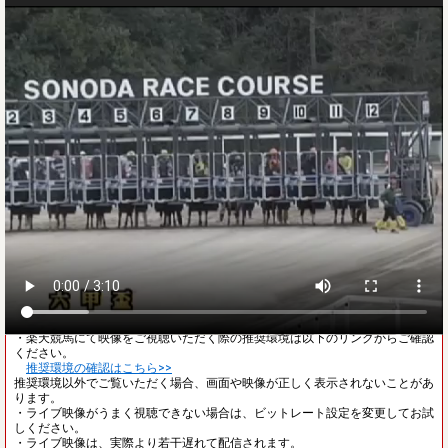
ご注意
・レース映像が見られない方は以下のリンクをご確認ください。
レース映像が見られない方はこちら>>
・レース開始前は、他場の映像が流れることがあります。
・楽天競馬にて映像をご視聴いただく際の推奨環境は以下のリンクからご確認
ください。
推奨環境の確認はこちら>>
推奨環境以外でご覧いただく場合、画面や映像が正しく表示されないことがあ
ります。
・ライブ映像がうまく視聴できない場合は、ビットレート設定を変更してお試
しください。
・ライブ映像は、実際より若干遅れて配信されます。