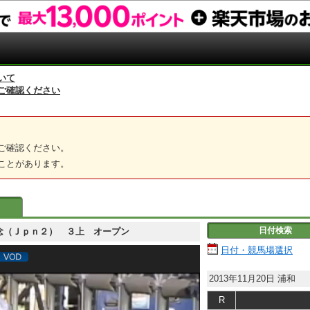
いて
ご確認ください
ご確認ください。
ことがあります。
日付検索
浦和記念（Ｊｐｎ２） ３上 オープン
日付・競馬場選択
2013年11月20日
浦和
R