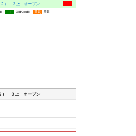
ｎ２） ３上 オープン
II
II
III
GIII/JpnIII
重賞
重賞
Ｊｐｎ２） ３上 オープン