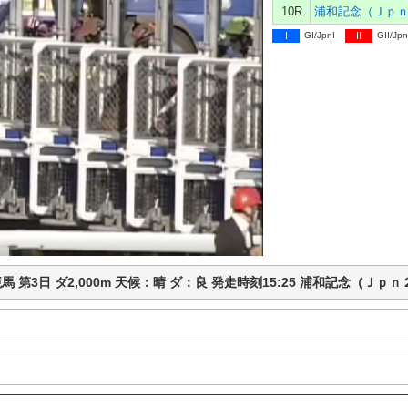
10R
浦和記念（Ｊｐ
I
GI/JpnI
II
GII/Jpn
浦和競馬 第3日 ダ2,000m 天候：晴 ダ：良 発走時刻15:25 浦和記念（