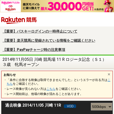
楽天競馬
【重要】パスキーログインの一時停止について
【重要】楽天競馬に登録されている情報をご確認ください
【重要】PayPayチャージ時の注意事項
2014年11月05日 川崎 競馬場 11 R ロジータ記念（Ｓ１）
３歳 牝馬オープン
お知らせ
・「条件に合致する映像は取得できませんでした」というエラーが出る方は
こ
ちら
をご確認ください。
・レース映像が見られない方は
こちら
をご確認ください。
・レース開始前は、他場の映像が流れることがあります。
過去映像 2014/11/05 川崎 11R