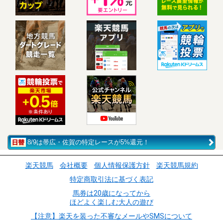
8/9は帯広・佐賀の特定レースが5%還元！
楽天競馬
会社概要
個人情報保護方針
楽天競馬規約
特定商取引法に基づく表記
馬券は20歳になってから
ほどよく楽しむ大人の遊び
【注意】楽天を装った不審なメールやSMSについて