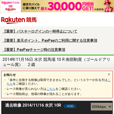
楽天競馬
【重要】パスキーログインの一時停止について
【重要】楽天ポイント、PayPayのご利用に関する注意事項
【重要】PayPayチャージ時の注意事項
2014年11月16日 水沢 競馬場 10 R 南部駒賞（ゴールドアリ
ュール賞） ２歳
お知らせ
・「条件に合致する映像は取得できませんでした」というエラーが出る方は
こ
ちら
をご確認ください。
・レース映像が見られない方は
こちら
をご確認ください。
・レース開始前は、他場の映像が流れることがあります。
過去映像 2014/11/16 水沢 10R