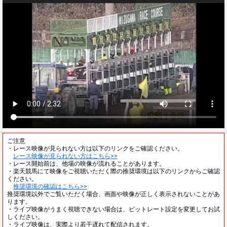
ご注意
・レース映像が見られない方は以下のリンクをご確認ください。
レース映像が見られない方はこちら>>
・レース開始前は、他場の映像が流れることがあります。
・楽天競馬にて映像をご視聴いただく際の推奨環境は以下のリンクからご確認
ください。
推奨環境の確認はこちら>>
推奨環境以外でご覧いただく場合、画面や映像が正しく表示されないことがあ
ります。
・ライブ映像がうまく視聴できない場合は、ビットレート設定を変更してお試
しください。
・ライブ映像は、実際より若干遅れて配信されます。