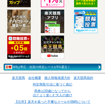
8/8は帯広・佐賀の特定レースが5%還元！
楽天競馬
会社概要
個人情報保護方針
楽天競馬規約
特定商取引法に基づく表記
馬券は20歳になってから
ほどよく楽しむ大人の遊び
【注意】楽天を装った不審なメールやSMSについて