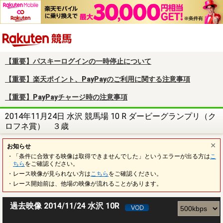
楽天競馬
【重要】パスキーログインの一時停止について
【重要】楽天ポイント、PayPayのご利用に関する注意事項
【重要】PayPayチャージ時の注意事項
2014年11月24日 水沢 競馬場 10 R ダービーグランプリ（ク
ロフネ賞） ３歳
お知らせ
・「条件に合致する映像は取得できませんでした」というエラーが出る方は
こ
ちら
をご確認ください。
・レース映像が見られない方は
こちら
をご確認ください。
・レース開始前は、他場の映像が流れることがあります。
過去映像 2014/11/24 水沢 10R