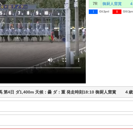
7R
御厨人窟賞 ４
I
GI/JpnI
II
GII/Jpn
知競馬 第4日 ダ1,400m 天候：曇 ダ：重 発走時刻18:10 御厨人窟賞 ４