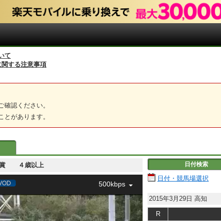
いて
に関する注意事項
ご確認ください。
ことがあります。
日付検索
厨人窟賞 ４歳以上
日付・競馬場選択
500kbps
2015年3月29日
高知
R