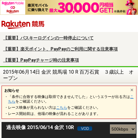
楽天競馬
【重要】パスキーログインの一時停止について
【重要】楽天ポイント、PayPayのご利用に関する注意事項
【重要】PayPayチャージ時の注意事項
2015年06月14日 金沢 競馬場 10 R 百万石賞 ３歳以上 オ
ープン
お知らせ
・「条件に合致する映像は取得できませんでした」というエラーが出る方は
こ
ちら
をご確認ください。
・レース映像が見られない方は
こちら
をご確認ください。
・レース開始前は、他場の映像が流れることがあります。
過去映像 2015/06/14 金沢 10R