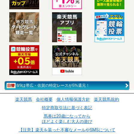
8/9は帯広・佐賀の特定レースが5%還元！
楽天競馬
会社概要
個人情報保護方針
楽天競馬規約
特定商取引法に基づく表記
馬券は20歳になってから
ほどよく楽しむ大人の遊び
【注意】楽天を装った不審なメールやSMSについて