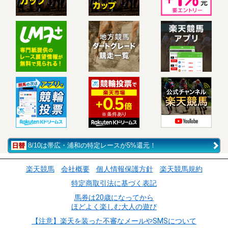
8/10は帯広・浦和の特定レースが5%還元！
楽天競馬
会社概要
個人情報保護方針
楽天競馬規約
特定商取引法に基づく表記
馬券は20歳になってから
ほどよく楽しむ大人の遊び
【注意】楽天を装った不審なメールやSMSについて