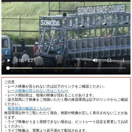
ご注意
・レース映像が見られない方は以下のリンクをご確認ください。
レース映像が見られない方はこちら>>
・レース開始前は、他場の映像が流れることがあります。
・楽天競馬にて映像をご視聴いただく際の推奨環境は以下のリンクからご確認
ください。
推奨環境の確認はこちら>>
推奨環境以外でご覧いただく場合、画面や映像が正しく表示されないことがあ
ります。
・ライブ映像がうまく視聴できない場合は、ビットレート設定を変更してお試
しください。
・ライブ映像は、実際より若干遅れて配信されます。