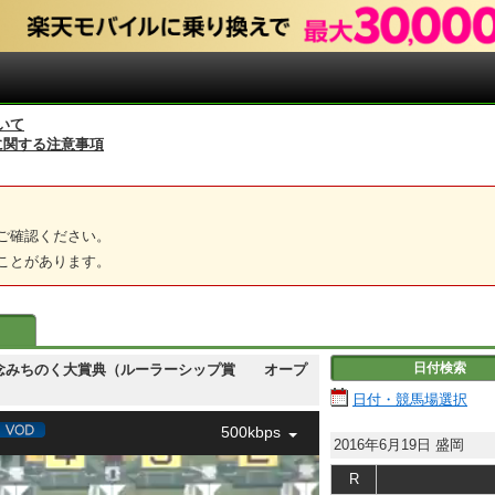
いて
に関する注意事項
ご確認ください。
ことがあります。
日付検索
 一條記念みちのく大賞典（ルーラーシップ賞 オープ
日付・競馬場選択
500kbps
2016年6月19日
盛岡
R