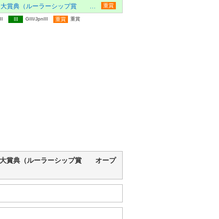
一條記念みちのく大賞典（ルーラーシップ賞 オープン
重賞
II
III
GIII/JpnIII
重賞
重賞
念みちのく大賞典（ルーラーシップ賞 オープ