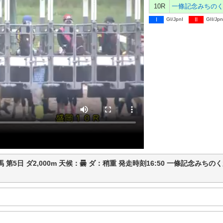
10R
I
GI/JpnI
II
GII/Jpn
盛岡競馬 第5日 ダ2,000m 天候：曇 ダ：稍重 発走時刻16:50 一條記