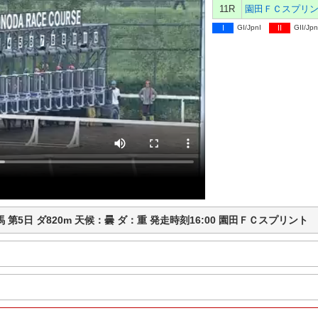
11R
園田ＦＣスプリ
I
GI/JpnI
II
GII/Jpn
園田競馬 第5日 ダ820m 天候：曇 ダ：重 発走時刻16:00 園田ＦＣスプリ