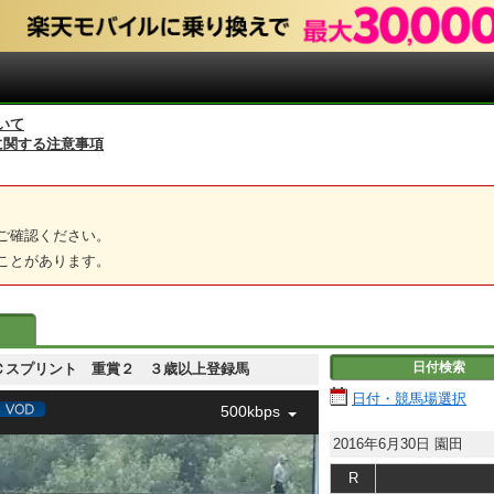
いて
に関する注意事項
ご確認ください。
ことがあります。
日付検索
 園田ＦＣスプリント 重賞２ ３歳以上登録馬
日付・競馬場選択
500kbps
2016年6月30日
園田
R