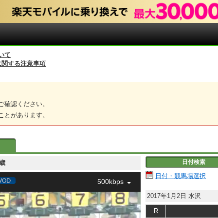
いて
に関する注意事項
ご確認ください。
ことがあります。
日付検索
 ３歳
日付・競馬場選択
500kbps
2017年1月2日
水沢
R