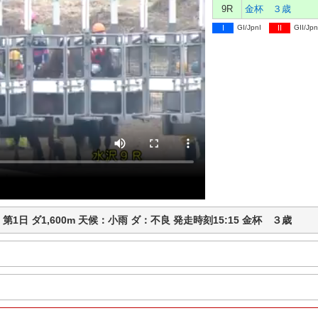
9R
金杯 ３歳
I
GI/JpnI
II
GII/Jpn
競馬 第1日 ダ1,600m 天候：小雨 ダ：不良 発走時刻15:15 金杯 ３歳