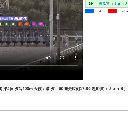
5R
I
GI/JpnI
II
GII/Jpn
高知競馬 第2日 ダ1,400m 天候：晴 ダ：重 発走時刻17:00 黒船賞（