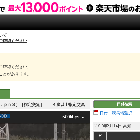
いて
ご確認ください
ご確認ください。
ことがあります。
日付検索
 黒船賞（Ｊｐｎ３）［指定交流］ ４歳以上指定交流
日付・競馬場選択
500kbps
2017年3月14日
高知
R