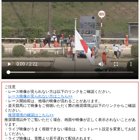
ご注意
・レース映像が見られない方は以下のリンクをご確認ください。
レース映像が見られない方はこちら>>
・レース開始前は、他場の映像が流れることがあります。
・楽天競馬にて映像をご視聴いただく際の推奨環境は以下のリンクからご確認
ください。
推奨環境の確認はこちら>>
推奨環境以外でご覧いただく場合、画面や映像が正しく表示されないことがあ
ります。
・ライブ映像がうまく視聴できない場合は、ビットレート設定を変更してお試
しください。
・ライブ映像は、実際より若干遅れて配信されます。