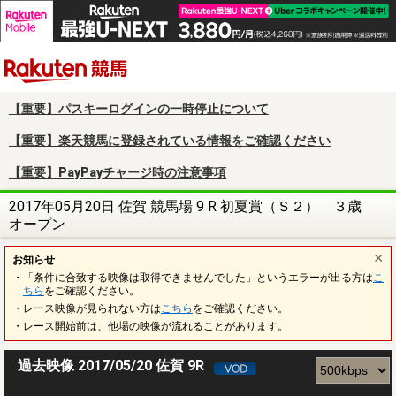
楽天競馬
【重要】パスキーログインの一時停止について
【重要】楽天競馬に登録されている情報をご確認ください
【重要】PayPayチャージ時の注意事項
2017年05月20日 佐賀 競馬場 9 R 初夏賞（Ｓ２） ３歳
オープン
お知らせ
・「条件に合致する映像は取得できませんでした」というエラーが出る方は
こ
ちら
をご確認ください。
・レース映像が見られない方は
こちら
をご確認ください。
・レース開始前は、他場の映像が流れることがあります。
過去映像 2017/05/20 佐賀 9R