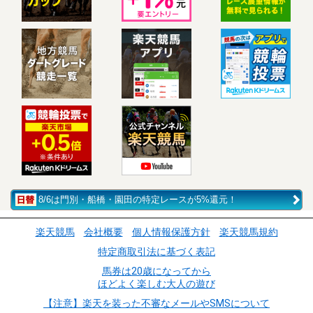
8/6は門別・船橋・園田の特定レースが5%還元！
楽天競馬
会社概要
個人情報保護方針
楽天競馬規約
特定商取引法に基づく表記
馬券は20歳になってから
ほどよく楽しむ大人の遊び
【注意】楽天を装った不審なメールやSMSについて