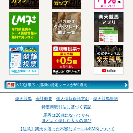
8/10は帯広・浦和の特定レースが5%還元！
楽天競馬
会社概要
個人情報保護方針
楽天競馬規約
特定商取引法に基づく表記
馬券は20歳になってから
ほどよく楽しむ大人の遊び
【注意】楽天を装った不審なメールやSMSについて