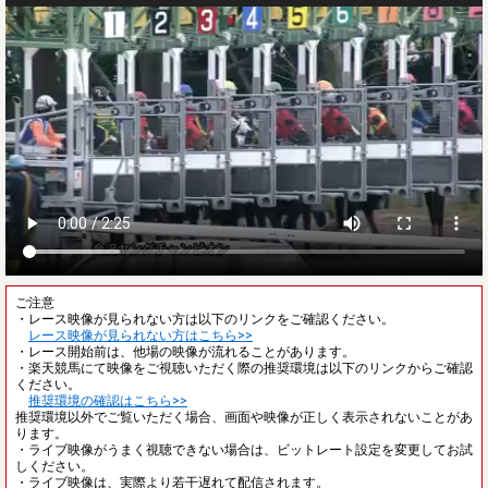
ご注意
・レース映像が見られない方は以下のリンクをご確認ください。
レース映像が見られない方はこちら>>
・レース開始前は、他場の映像が流れることがあります。
・楽天競馬にて映像をご視聴いただく際の推奨環境は以下のリンクからご確認
ください。
推奨環境の確認はこちら>>
推奨環境以外でご覧いただく場合、画面や映像が正しく表示されないことがあ
ります。
・ライブ映像がうまく視聴できない場合は、ビットレート設定を変更してお試
しください。
・ライブ映像は、実際より若干遅れて配信されます。