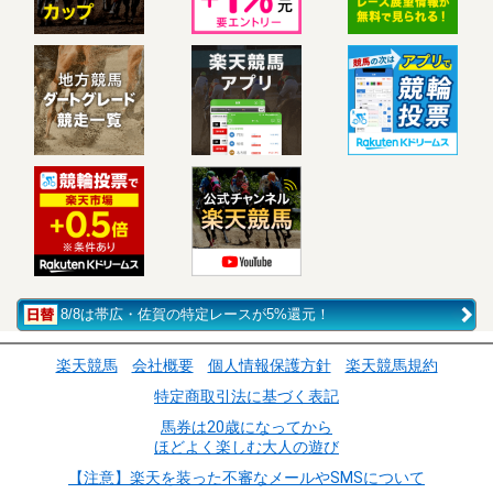
8/8は帯広・佐賀の特定レースが5%還元！
楽天競馬
会社概要
個人情報保護方針
楽天競馬規約
特定商取引法に基づく表記
馬券は20歳になってから
ほどよく楽しむ大人の遊び
【注意】楽天を装った不審なメールやSMSについて