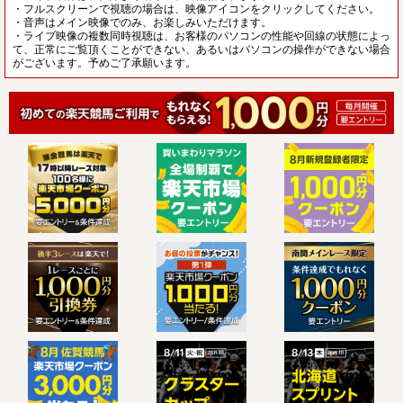
・フルスクリーンで視聴の場合は、映像アイコンをクリックしてください。
・音声はメイン映像でのみ、お楽しみいただけます。
・ライブ映像の複数同時視聴は、お客様のパソコンの性能や回線の状態によっ
て、正常にご覧頂くことができない、あるいはパソコンの操作ができない場合
がございます。予めご了承願います。