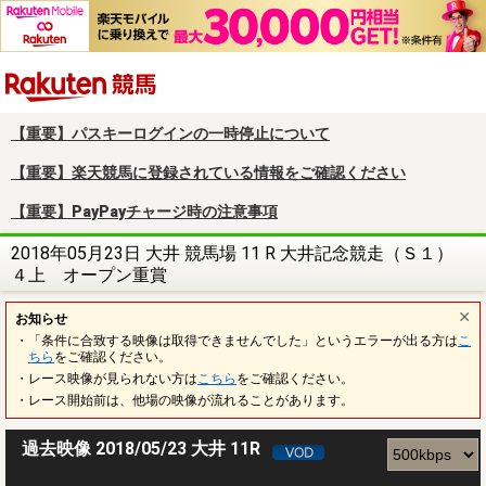
楽天競馬
【重要】パスキーログインの一時停止について
【重要】楽天競馬に登録されている情報をご確認ください
【重要】PayPayチャージ時の注意事項
2018年05月23日 大井 競馬場 11 R 大井記念競走（Ｓ１）
４上 オープン重賞
お知らせ
・「条件に合致する映像は取得できませんでした」というエラーが出る方は
こ
ちら
をご確認ください。
・レース映像が見られない方は
こちら
をご確認ください。
・レース開始前は、他場の映像が流れることがあります。
過去映像 2018/05/23 大井 11R