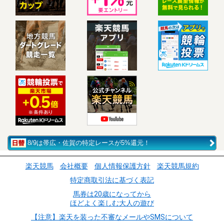
8/9は帯広・佐賀の特定レースが5%還元！
楽天競馬
会社概要
個人情報保護方針
楽天競馬規約
特定商取引法に基づく表記
馬券は20歳になってから
ほどよく楽しむ大人の遊び
【注意】楽天を装った不審なメールやSMSについて