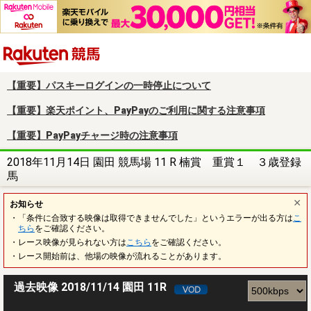
楽天競馬
【重要】パスキーログインの一時停止について
【重要】楽天ポイント、PayPayのご利用に関する注意事項
【重要】PayPayチャージ時の注意事項
2018年11月14日 園田 競馬場 11 R 楠賞 重賞１ ３歳登録
馬
お知らせ
・「条件に合致する映像は取得できませんでした」というエラーが出る方は
こ
ちら
をご確認ください。
・レース映像が見られない方は
こちら
をご確認ください。
・レース開始前は、他場の映像が流れることがあります。
過去映像 2018/11/14 園田 11R