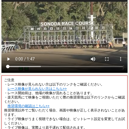
ご注意
・レース映像が見られない方は以下のリンクをご確認ください。
レース映像が見られない方はこちら>>
・レース開始前は、他場の映像が流れることがあります。
・楽天競馬にて映像をご視聴いただく際の推奨環境は以下のリンクからご確認
ください。
推奨環境の確認はこちら>>
推奨環境以外でご覧いただく場合、画面や映像が正しく表示されないことがあ
ります。
・ライブ映像がうまく視聴できない場合は、ビットレート設定を変更してお試
しください。
・ライブ映像は、実際より若干遅れて配信されます。