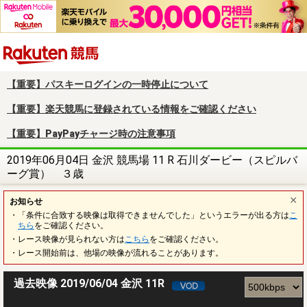
楽天競馬
【重要】パスキーログインの一時停止について
【重要】楽天競馬に登録されている情報をご確認ください
【重要】PayPayチャージ時の注意事項
2019年06月04日 金沢 競馬場 11 R 石川ダービー（スピルバ
ーグ賞） ３歳
お知らせ
・「条件に合致する映像は取得できませんでした」というエラーが出る方は
こ
ちら
をご確認ください。
・レース映像が見られない方は
こちら
をご確認ください。
・レース開始前は、他場の映像が流れることがあります。
過去映像 2019/06/04 金沢 11R