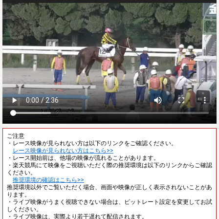
ご注意
・レース映像が見られない方は以下のリンクをご確認ください。
レース映像が見られない方はこちら>>
・レース開始前は、他場の映像が流れることがあります。
・楽天競馬にて映像をご視聴いただく際の推奨環境は以下のリンクからご確認
ください。
推奨環境の確認はこちら>>
推奨環境以外でご覧いただく場合、画面や映像が正しく表示されないことがあ
ります。
・ライブ映像がうまく視聴できない場合は、ビットレート設定を変更してお試
しください。
・ライブ映像は、実際より若干遅れて配信されます。