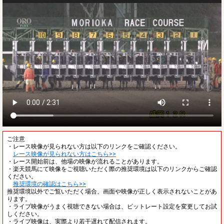
ご注意
・レース映像が見られない方は以下のリンクをご確認ください。
レース映像が見られない方はこちら>>
・レース開始前は、他場の映像が流れることがあります。
・楽天競馬にて映像をご視聴いただく際の推奨環境は以下のリンクからご確認
ください。
推奨環境の確認はこちら>>
推奨環境以外でご覧いただく場合、画面や映像が正しく表示されないことがあ
ります。
・ライブ映像がうまく視聴できない場合は、ビットレート設定を変更してお試
しください。
・ライブ映像は、実際より若干遅れて配信されます。