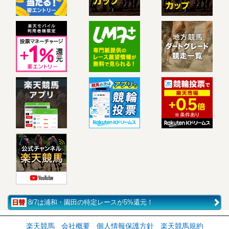
8/7は浦和・園田の特定レースが5%還元！
楽天競馬
会社概要
個人情報保護方針
楽天競馬規約