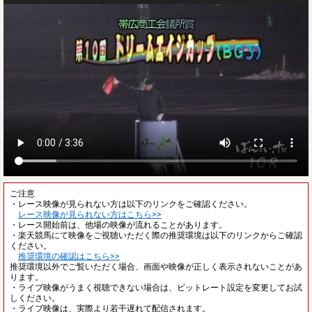
ご注意
・レース映像が見られない方は以下のリンクをご確認ください。
レース映像が見られない方はこちら>>
・レース開始前は、他場の映像が流れることがあります。
・楽天競馬にて映像をご視聴いただく際の推奨環境は以下のリンクからご確認
ください。
推奨環境の確認はこちら>>
推奨環境以外でご覧いただく場合、画面や映像が正しく表示されないことがあ
ります。
・ライブ映像がうまく視聴できない場合は、ビットレート設定を変更してお試
しください。
・ライブ映像は、実際より若干遅れて配信されます。