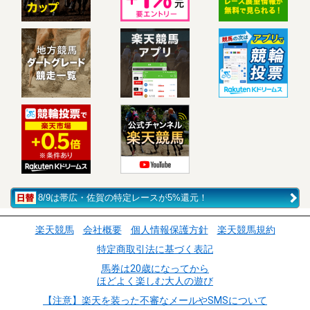
8/9は帯広・佐賀の特定レースが5%還元！
楽天競馬
会社概要
個人情報保護方針
楽天競馬規約
特定商取引法に基づく表記
馬券は20歳になってから
ほどよく楽しむ大人の遊び
【注意】楽天を装った不審なメールやSMSについて