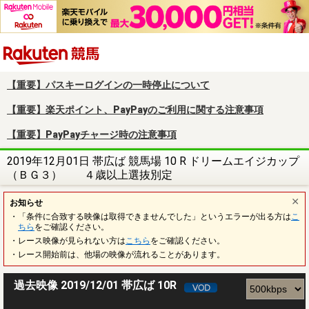
楽天競馬
【重要】パスキーログインの一時停止について
【重要】楽天ポイント、PayPayのご利用に関する注意事項
【重要】PayPayチャージ時の注意事項
2019年12月01日 帯広ば 競馬場 10 R ドリームエイジカップ
（ＢＧ３） ４歳以上選抜別定
お知らせ
・「条件に合致する映像は取得できませんでした」というエラーが出る方は
こ
ちら
をご確認ください。
・レース映像が見られない方は
こちら
をご確認ください。
・レース開始前は、他場の映像が流れることがあります。
過去映像 2019/12/01 帯広ば 10R