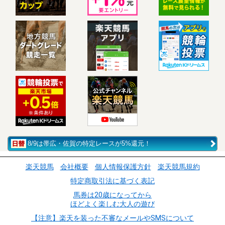
8/9は帯広・佐賀の特定レースが5%還元！
楽天競馬
会社概要
個人情報保護方針
楽天競馬規約
特定商取引法に基づく表記
馬券は20歳になってから
ほどよく楽しむ大人の遊び
【注意】楽天を装った不審なメールやSMSについて