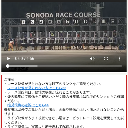
ご注意
・レース映像が見られない方は以下のリンクをご確認ください。
レース映像が見られない方はこちら>>
・レース開始前は、他場の映像が流れることがあります。
・楽天競馬にて映像をご視聴いただく際の推奨環境は以下のリンクからご確認
ください。
推奨環境の確認はこちら>>
推奨環境以外でご覧いただく場合、画面や映像が正しく表示されないことがあ
ります。
・ライブ映像がうまく視聴できない場合は、ビットレート設定を変更してお試
しください。
・ライブ映像は、実際より若干遅れて配信されます。