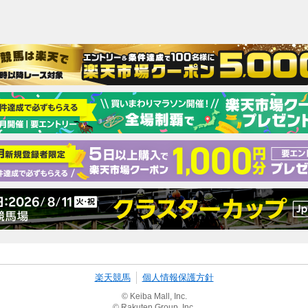
楽天競馬
個人情報保護方針
© Keiba Mall, Inc.
© Rakuten Group, Inc.