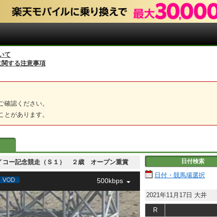
いて
に関する注意事項
ご確認ください。
ことがあります。
日付検索
 ハイセイコー記念競走（Ｓ１） ２歳 オープン重賞
日付・競馬場選択
500kbps
2021年11月17日
大井
R