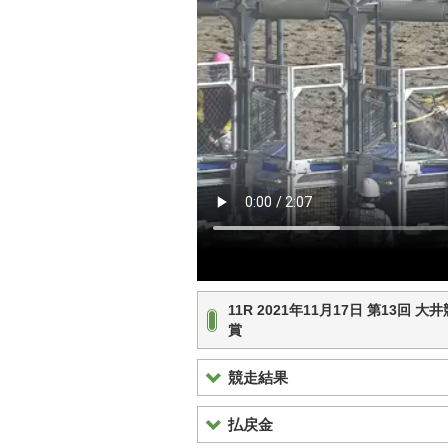
11R 2021年11月17日 第13回
賞
競走結果
払戻金