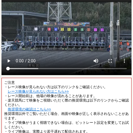
ご注意
・レース映像が見られない方は以下のリンクをご確認ください。
レース映像が見られない方はこちら>>
・レース開始前は、他場の映像が流れることがあります。
・楽天競馬にて映像をご視聴いただく際の推奨環境は以下のリンクからご確認
ください。
推奨環境の確認はこちら>>
推奨環境以外でご覧いただく場合、画面や映像が正しく表示されないことがあ
ります。
・ライブ映像がうまく視聴できない場合は、ビットレート設定を変更してお試
しください。
・ライブ映像は、実際より若干遅れて配信されます。