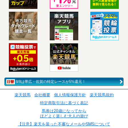
8/8は帯広・佐賀の特定レースが5%還元！
楽天競馬
会社概要
個人情報保護方針
楽天競馬規約
特定商取引法に基づく表記
馬券は20歳になってから
ほどよく楽しむ大人の遊び
【注意】楽天を装った不審なメールやSMSについて