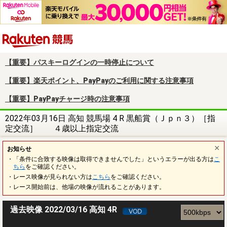
楽天競馬
【重要】パスキーログインの一時停止について
【重要】楽天ポイント、PayPayのご利用に関する注意事項
【重要】PayPayチャージ時の注意事項
2022年03月16日 高知 競馬場 4 R 黒船賞（Ｊｐｎ３）［指
定交流］ ４歳以上指定交流
お知らせ
・「条件に合致する映像は取得できませんでした」というエラーが出る方は
こ
ちら
をご確認ください。
・レース映像が見られない方は
こちら
をご確認ください。
・レース開始前は、他場の映像が流れることがあります。
過去映像 2022/03/16 高知 4R