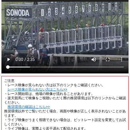
ご注意
・レース映像が見られない方は以下のリンクをご確認ください。
レース映像が見られない方はこちら>>
・レース開始前は、他場の映像が流れることがあります。
・楽天競馬にて映像をご視聴いただく際の推奨環境は以下のリンクからご確認
ください。
推奨環境の確認はこちら>>
推奨環境以外でご覧いただく場合、画面や映像が正しく表示されないことがあ
ります。
・ライブ映像がうまく視聴できない場合は、ビットレート設定を変更してお試
しください。
・ライブ映像は、実際より若干遅れて配信されます。