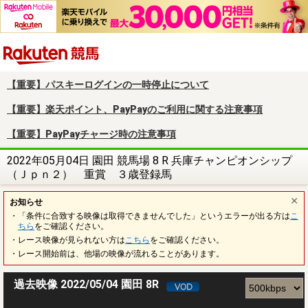
楽天競馬
【重要】パスキーログインの一時停止について
【重要】楽天ポイント、PayPayのご利用に関する注意事項
【重要】PayPayチャージ時の注意事項
2022年05月04日 園田 競馬場 8 R 兵庫チャンピオンシップ
（Ｊｐｎ２） 重賞 ３歳登録馬
お知らせ
・「条件に合致する映像は取得できませんでした」というエラーが出る方は
こ
ちら
をご確認ください。
・レース映像が見られない方は
こちら
をご確認ください。
・レース開始前は、他場の映像が流れることがあります。
過去映像 2022/05/04 園田 8R