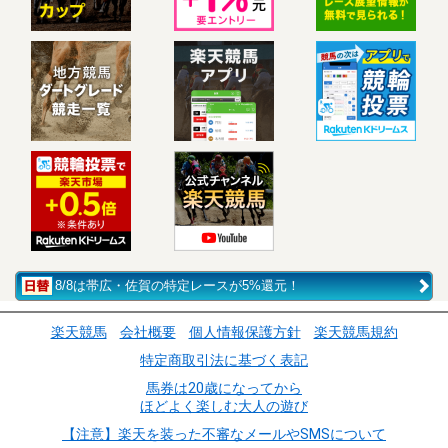
8/8は帯広・佐賀の特定レースが5%還元！
楽天競馬
会社概要
個人情報保護方針
楽天競馬規約
特定商取引法に基づく表記
馬券は20歳になってから
ほどよく楽しむ大人の遊び
【注意】楽天を装った不審なメールやSMSについて