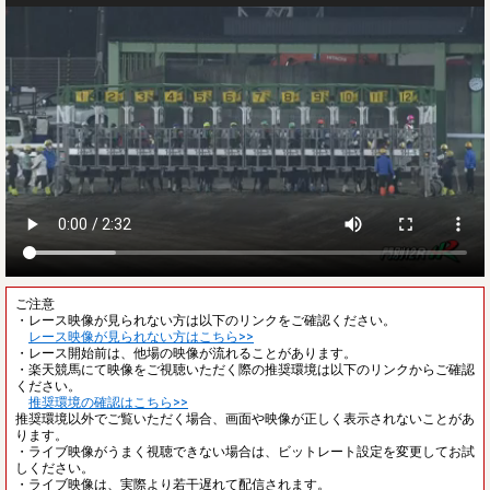
ご注意
・レース映像が見られない方は以下のリンクをご確認ください。
レース映像が見られない方はこちら>>
・レース開始前は、他場の映像が流れることがあります。
・楽天競馬にて映像をご視聴いただく際の推奨環境は以下のリンクからご確認
ください。
推奨環境の確認はこちら>>
推奨環境以外でご覧いただく場合、画面や映像が正しく表示されないことがあ
ります。
・ライブ映像がうまく視聴できない場合は、ビットレート設定を変更してお試
しください。
・ライブ映像は、実際より若干遅れて配信されます。