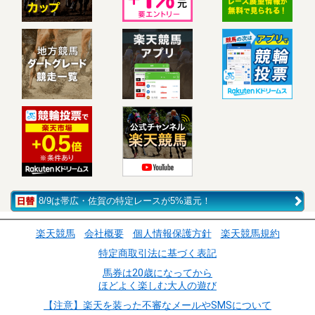
8/9は帯広・佐賀の特定レースが5%還元！
楽天競馬
会社概要
個人情報保護方針
楽天競馬規約
特定商取引法に基づく表記
馬券は20歳になってから
ほどよく楽しむ大人の遊び
【注意】楽天を装った不審なメールやSMSについて