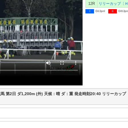
12R
I
GI/JpnI
II
GII/Jpn
門別競馬 第2日 ダ1,200m (外) 天候：晴 ダ：重 発走時刻20:40 