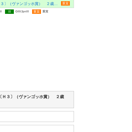
リリーカップ〔Ｈ３〕（ヴァンゴッホ賞） ２歳 牝馬オープン
重賞
II
III
GIII/JpnIII
重賞
重賞
リリーカップ〔Ｈ３〕（ヴァンゴッホ賞） ２歳