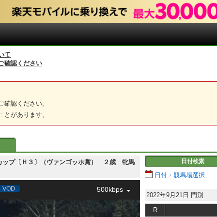
いて
ご確認ください
ご確認ください。
ことがあります。
日付検索
 リリーカップ〔Ｈ３〕（ヴァンゴッホ賞） ２歳 牝馬
日付・競馬場選択
500kbps
2022年9月21日
門別
R