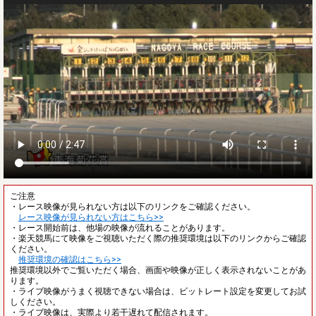
ご注意
・レース映像が見られない方は以下のリンクをご確認ください。
レース映像が見られない方はこちら>>
・レース開始前は、他場の映像が流れることがあります。
・楽天競馬にて映像をご視聴いただく際の推奨環境は以下のリンクからご確認
ください。
推奨環境の確認はこちら>>
推奨環境以外でご覧いただく場合、画面や映像が正しく表示されないことがあ
ります。
・ライブ映像がうまく視聴できない場合は、ビットレート設定を変更してお試
しください。
・ライブ映像は、実際より若干遅れて配信されます。