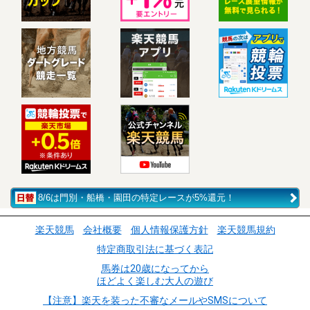
8/6は門別・船橋・園田の特定レースが5%還元！
楽天競馬
会社概要
個人情報保護方針
楽天競馬規約
特定商取引法に基づく表記
馬券は20歳になってから
ほどよく楽しむ大人の遊び
【注意】楽天を装った不審なメールやSMSについて