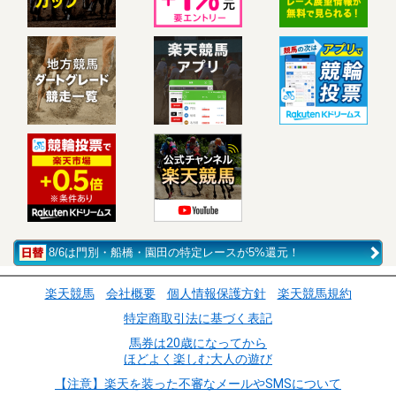
8/6は門別・船橋・園田の特定レースが5%還元！
楽天競馬
会社概要
個人情報保護方針
楽天競馬規約
特定商取引法に基づく表記
馬券は20歳になってから
ほどよく楽しむ大人の遊び
【注意】楽天を装った不審なメールやSMSについて