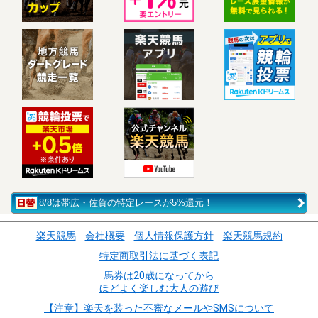
8/8は帯広・佐賀の特定レースが5%還元！
楽天競馬
会社概要
個人情報保護方針
楽天競馬規約
特定商取引法に基づく表記
馬券は20歳になってから
ほどよく楽しむ大人の遊び
【注意】楽天を装った不審なメールやSMSについて