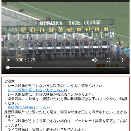
ご注意
・レース映像が見られない方は以下のリンクをご確認ください。
レース映像が見られない方はこちら>>
・レース開始前は、他場の映像が流れることがあります。
・楽天競馬にて映像をご視聴いただく際の推奨環境は以下のリンクからご確認
ください。
推奨環境の確認はこちら>>
推奨環境以外でご覧いただく場合、画面や映像が正しく表示されないことがあ
ります。
・ライブ映像がうまく視聴できない場合は、ビットレート設定を変更してお試
しください。
・ライブ映像は、実際より若干遅れて配信されます。