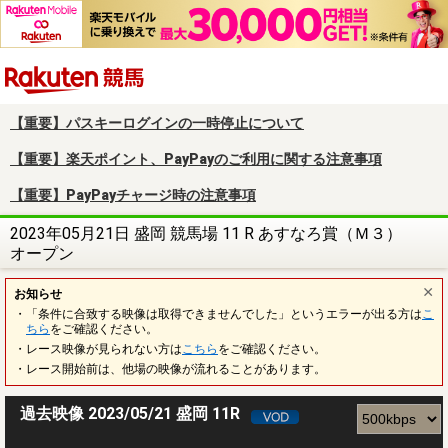
楽天競馬
【重要】パスキーログインの一時停止について
【重要】楽天ポイント、PayPayのご利用に関する注意事項
【重要】PayPayチャージ時の注意事項
2023年05月21日 盛岡 競馬場 11 R あすなろ賞（Ｍ３）
オープン
お知らせ
・「条件に合致する映像は取得できませんでした」というエラーが出る方は
こ
ちら
をご確認ください。
・レース映像が見られない方は
こちら
をご確認ください。
・レース開始前は、他場の映像が流れることがあります。
過去映像 2023/05/21 盛岡 11R