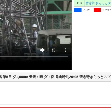
11R
I
GI/JpnI
II
GII/Jpn
船橋競馬 第5日 ダ1,000m 天候：晴 ダ：良 発走時刻20:05 習志野きら