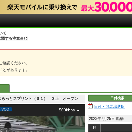
いて
に関する注意事項
ご確認ください。
ことがあります。
日付検索
 習志野きらっとスプリント（Ｓ１） ３上 オープン
日付・競馬場選択
500kbps
2023年7月25日
船橋
R