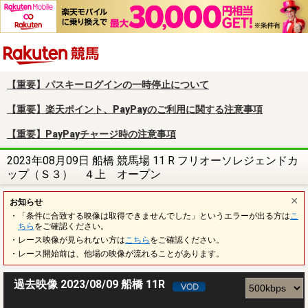
楽天競馬
【重要】パスキーログインの一時停止について
【重要】楽天ポイント、PayPayのご利用に関する注意事項
【重要】PayPayチャージ時の注意事項
2023年08月09日 船橋 競馬場 11 R フリオーソレジェンドカ
ップ（Ｓ３） ４上 オープン
お知らせ
・「条件に合致する映像は取得できませんでした」というエラーが出る方は
こ
ちら
をご確認ください。
・レース映像が見られない方は
こちら
をご確認ください。
・レース開始前は、他場の映像が流れることがあります。
過去映像 2023/08/09 船橋 11R