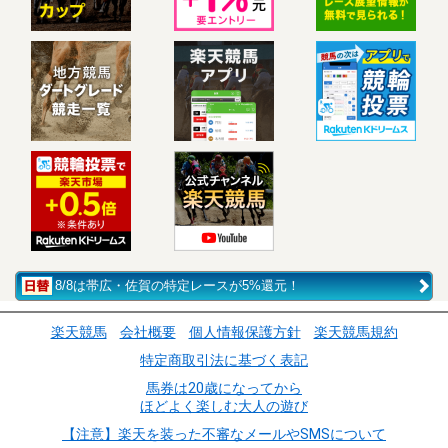
8/8は帯広・佐賀の特定レースが5%還元！
楽天競馬
会社概要
個人情報保護方針
楽天競馬規約
特定商取引法に基づく表記
馬券は20歳になってから
ほどよく楽しむ大人の遊び
【注意】楽天を装った不審なメールやSMSについて