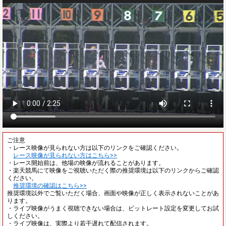
ご注意
・レース映像が見られない方は以下のリンクをご確認ください。
レース映像が見られない方はこちら>>
・レース開始前は、他場の映像が流れることがあります。
・楽天競馬にて映像をご視聴いただく際の推奨環境は以下のリンクからご確認
ください。
推奨環境の確認はこちら>>
推奨環境以外でご覧いただく場合、画面や映像が正しく表示されないことがあ
ります。
・ライブ映像がうまく視聴できない場合は、ビットレート設定を変更してお試
しください。
・ライブ映像は、実際より若干遅れて配信されます。