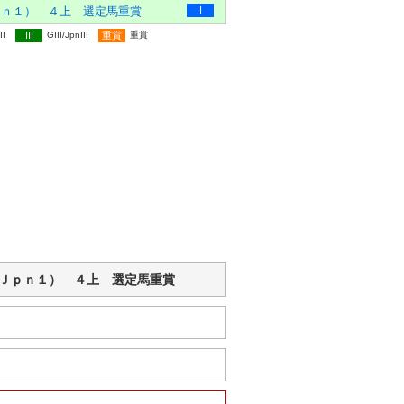
ｐｎ１） ４上 選定馬重賞
I
II
III
GIII/JpnIII
重賞
重賞
王賞競走（Ｊｐｎ１） ４上 選定馬重賞