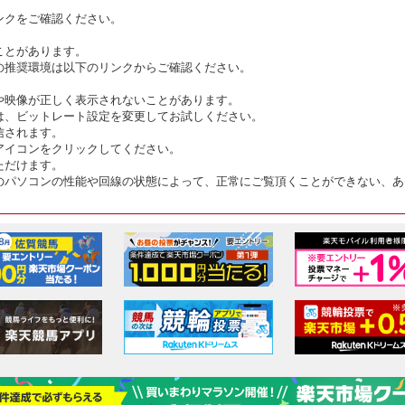
ンクをご確認ください。
ことがあります。
の推奨環境は以下のリンクからご確認ください。
や映像が正しく表示されないことがあります。
は、ビットレート設定を変更してお試しください。
信されます。
アイコンをクリックしてください。
ただけます。
のパソコンの性能や回線の状態によって、正常にご覧頂くことができない、あ