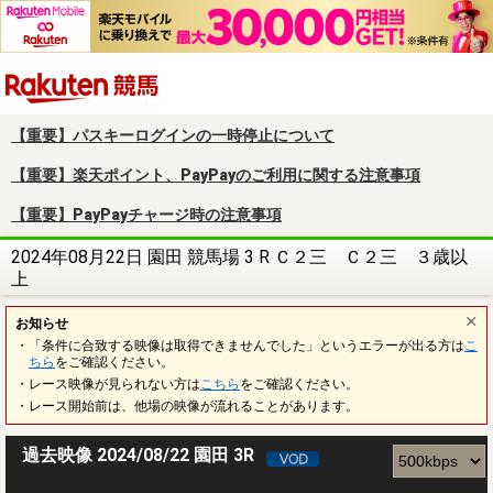
楽天競馬
【重要】パスキーログインの一時停止について
【重要】楽天ポイント、PayPayのご利用に関する注意事項
【重要】PayPayチャージ時の注意事項
2024年08月22日 園田 競馬場 3 R Ｃ２三 Ｃ２三 ３歳以
上
お知らせ
・「条件に合致する映像は取得できませんでした」というエラーが出る方は
こ
ちら
をご確認ください。
・レース映像が見られない方は
こちら
をご確認ください。
・レース開始前は、他場の映像が流れることがあります。
過去映像 2024/08/22 園田 3R