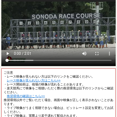
ご注意
・レース映像が見られない方は以下のリンクをご確認ください。
レース映像が見られない方はこちら>>
・レース開始前は、他場の映像が流れることがあります。
・楽天競馬にて映像をご視聴いただく際の推奨環境は以下のリンクからご確認
ください。
推奨環境の確認はこちら>>
推奨環境以外でご覧いただく場合、画面や映像が正しく表示されないことがあ
ります。
・ライブ映像がうまく視聴できない場合は、ビットレート設定を変更してお試
しください。
・ライブ映像は、実際より若干遅れて配信されます。