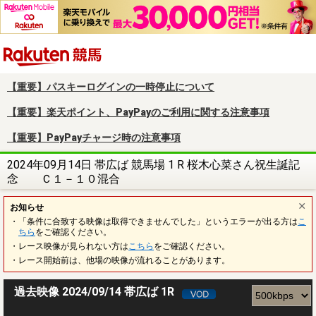
楽天競馬
【重要】パスキーログインの一時停止について
【重要】楽天ポイント、PayPayのご利用に関する注意事項
【重要】PayPayチャージ時の注意事項
2024年09月14日 帯広ば 競馬場 1 R 桜木心菜さん祝生誕記
念 Ｃ１－１０混合
お知らせ
・「条件に合致する映像は取得できませんでした」というエラーが出る方は
こ
ちら
をご確認ください。
・レース映像が見られない方は
こちら
をご確認ください。
・レース開始前は、他場の映像が流れることがあります。
過去映像 2024/09/14 帯広ば 1R