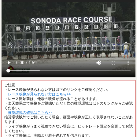
ご注意
・レース映像が見られない方は以下のリンクをご確認ください。
レース映像が見られない方はこちら>>
・レース開始前は、他場の映像が流れることがあります。
・楽天競馬にて映像をご視聴いただく際の推奨環境は以下のリンクからご確認
ください。
推奨環境の確認はこちら>>
推奨環境以外でご覧いただく場合、画面や映像が正しく表示されないことがあ
ります。
・ライブ映像がうまく視聴できない場合は、ビットレート設定を変更してお試
しください。
・ライブ映像は、実際より若干遅れて配信されます。