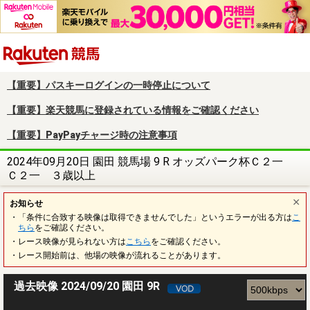
楽天競馬
【重要】パスキーログインの一時停止について
【重要】楽天競馬に登録されている情報をご確認ください
【重要】PayPayチャージ時の注意事項
2024年09月20日 園田 競馬場 9 R オッズパーク杯Ｃ２一
Ｃ２一 ３歳以上
お知らせ
・「条件に合致する映像は取得できませんでした」というエラーが出る方は
こ
ちら
をご確認ください。
・レース映像が見られない方は
こちら
をご確認ください。
・レース開始前は、他場の映像が流れることがあります。
過去映像 2024/09/20 園田 9R